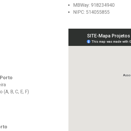
MBWay: 918234940
NIPC: 514055855
 Porto
ira
(A, B, C, E, F)
orto