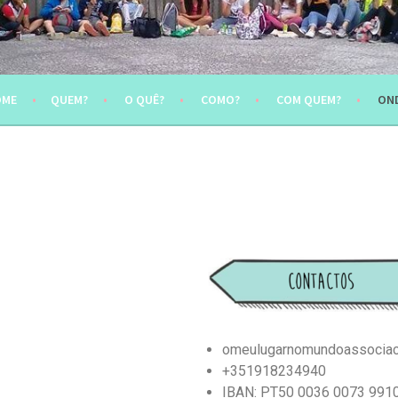
AR NO MUNDO
OME
QUEM?
O QUÊ?
COMO?
COM QUEM?
ON
omeulugarnomundoassocia
+351918234940
IBAN: PT50 0036 0073 991